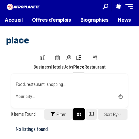
Accueil
Offres d’emplois
Biographies
News
place
Business
Hotels
Jobs
Place
Restaurant
Food, restaurant, shopping...
0
Items Found
Filter
Sort By
No listings found.