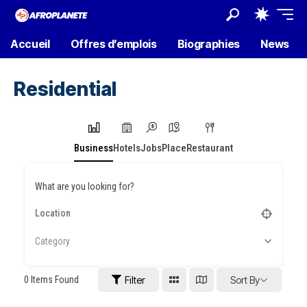
Accueil
Offres d’emplois
Biographies
News
Residential
Business
Hotels
Jobs
Place
Restaurant
What are you looking for?
Category
0
Items Found
Filter
Sort By