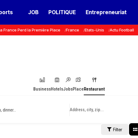
ports
JOB
POLITIQUE
Entrepreneuriat
a France Perd la Première Place
France
Etats-Unis
Actu Football
Business
Hotels
Jobs
Place
Restaurant
 dinner...
Filter