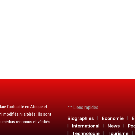
aie l’actualité en Afrique et
Liens rapides
 modifiés ni altérés : ils sont
Biographies
Economie
E
s médias reconnus et vérifiés
International
News
Po
Technologie
Tourisme