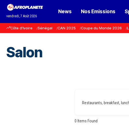
News
Nos Emissions
S
vendredi, 7 Août 2026
Côte d'Ivoire
Sénégal
CAN 2025
Coupe du Monde 2026
L
Salon
Restaurants, breakfast, lunch,
0
Items Found