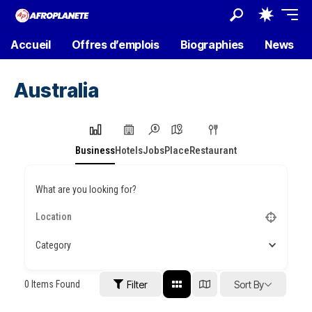
Accueil
Offres d’emplois
Biographies
News
Australia
Business
Hotels
Jobs
Place
Restaurant
What are you looking for?
Category
0
Items Found
Filter
Sort By