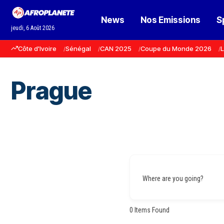
News
Nos Emissions
S
jeudi, 6 Août 2026
Côte d'Ivoire
Sénégal
CAN 2025
Coupe du Monde 2026
L
Prague
Where are you going?
0
Items Found