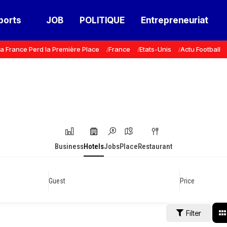
ports
JOB
POLITIQUE
Entrepreneuriat
a France Perd la Première Place
France
Etats-Unis
Actu Football
Business
Hotels
Jobs
Place
Restaurant
Guest
Price
Filter