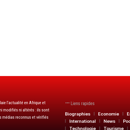
aie l’actualité en Afrique et
Liens rapides
 modifiés ni altérés : ils sont
Biographies
Economie
E
s médias reconnus et vérifiés
International
News
Po
Technologie
Tourisme