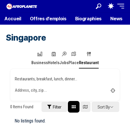
Accueil
Offres d’emplois
Biographies
News
Singapore
Business
Hotels
Jobs
Place
Restaurant
Restaurants, breakfast, lunch, dinner...
0
Items Found
Filter
Sort By
No listings found.