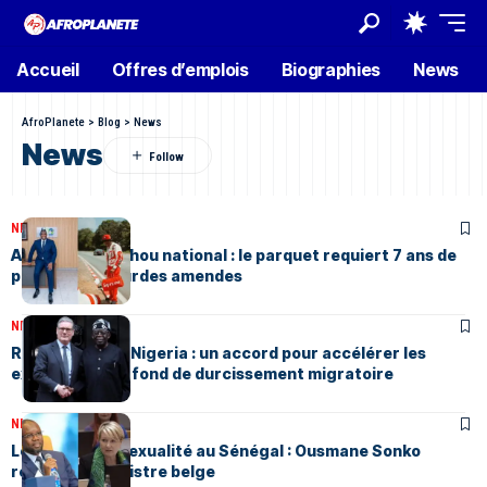
Accueil
Offres d’emplois
Biographies
News
AfroPlanete
>
Blog
>
News
News
NEWS
Mars 24, 2026
Affaire Apoutchou national : le parquet requiert 7 ans de
prison et de lourdes amendes
NEWS
Mars 22, 2026
Royaume-Uni – Nigeria : un accord pour accélérer les
expulsions, sur fond de durcissement migratoire
NEWS
Mars 22, 2026
Loi sur l’homosexualité au Sénégal : Ousmane Sonko
répond à la ministre belge