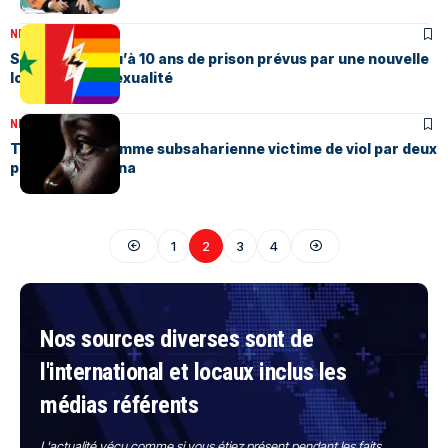
NEWS
Mars 12, 2026
Sénégal : Jusqu’à 10 ans de prison prévus par une nouvelle
loi sur l’homosexualité
NEWS
Mars 12, 2026
Tunisie : une femme subsaharienne victime de viol par deux
policiers à Ariana
1
2
3
4
Nos sources diverses sont de
l'international et locaux inclus les
médias référents
L'actualité vécu comme si vous étiez présent pendant les faits