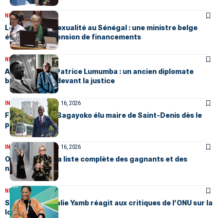
NEWS
Mars 21, 2026
Loi sur l’homosexualité au Sénégal : une ministre belge
évoque la suspension de financements
NEWS
Mars 18, 2026
Assassinat de Patrice Lumumba : un ancien diplomate
belge renvoyé devant la justice
INTERNATIONAL
Mars 16, 2026
FRANCE : Bally Bagayoko élu maire de Saint-Denis dès le
premier tour
INTERNATIONAL
Mars 16, 2026
OSCAR 2026: La liste complète des gagnants et des
nominés
NEWS
Mars 13, 2026
Sénégal : Nathalie Yamb réagit aux critiques de l’ONU sur la
loi anti-LGBT