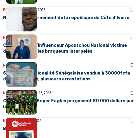
POLITIQUE
Janvier 26, 2026
Nouveau gouvernement de la république de Côte d’Ivoire
NEWS
Janvier 26, 2026
Côte d’Ivoire: L’influenceur Apoutchou National victime
d’un braquage, les braqueurs interpelés
NEWS
Janvier 26, 2026
Sénégal: La nationalité Sénégalaise vendue à 30000fcfa
dans une mairie, plusieurs arrestations
NEWS
SPORTS
Janvier 26, 2026
CAN 2025 : Les Super Eagles perçoivent 80 000 dollars par
but inscrit
NEWS
Décembre 18, 2025
BRI Nord