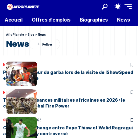
Accueil
Offres d’emplois
Biographies
News
AfroPlanete
>
Blog
>
News
News
NEWS
Janvier 26, 2026
Polémique autour du garba lors de la visite de IShowSpeed
en Côte d’Ivoire
NEWS
Janvier 26, 2026
Top 10 des puissances militaires africaines en 2026 : le
classement Global Fire Power
SPORTS
Janvier 26, 2026
CAN 2025 : L’échange entre Pape Thiaw et Walid Regragui
après le penalty controversé