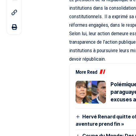
institutions dans la consolidatio
constitutionnels. Il a exprimé sa
réformes engagées, dans le respec
Selon lui, leur action demeure esse
transparence de l’action publique e
institutions à poursuivre leurs m
devoir républicain.
More Read
Polémique
paraguaye
excuses a
Hervé Renard quitte of
aventure prend fin »
Coupe du Monde: Des n