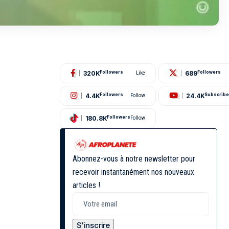
320K
689
Followers
Like
Followers
4.4K
24.4K
Followers
Follow
Subscribe
180.8K
Followers
Follow
Abonnez-vous à notre newsletter pour
recevoir instantanément nos nouveaux
articles !