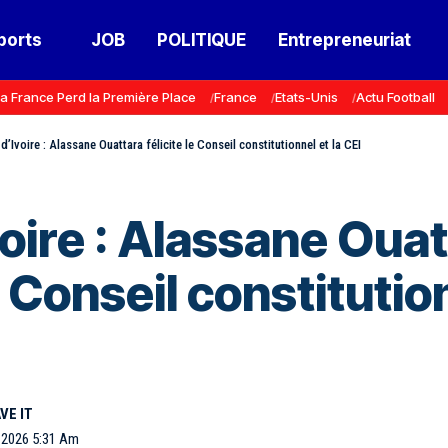
ports
JOB
POLITIQUE
Entrepreneuriat
a France Perd la Première Place
France
Etats-Unis
Actu Football
d’Ivoire : Alassane Ouattara félicite le Conseil constitutionnel et la CEI
oire : Alassane Oua
e Conseil constitutio
, 2026 5:31 Am