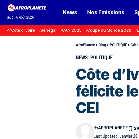
News
Nos Emissions
S
jeudi, 6 Août 2026
Côte d'Ivoire
Sénégal
CAN 2025
Coupe du Monde 2026
L
AfroPlanete
>
Blog
>
POLITIQUE
>
Côte 
NEWS
POLITIQUE
Côte d’Iv
félicite l
CEI
By
AFROPLANETE
Last Updated: Janvier 28