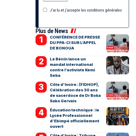
J'ai lu et j'accepte les conditions générales
Plus de News
CONFÉRENCE DE PRESSE
DU PPA-CI SUR L’APPEL
DE BONOUA
Le Bénin lance un
mandat international
contre l’activiste Kemi
Seba
Côte d’Ivoire : (FIDHOP),
Célébration des 30 ans
de sacerdoce de Dr Boka
Sako Gervais
Éducation technique : le
Lycée Professionnel
d’Ebimpé officiellement
ouvert
Côte d’Ivoire : Tribune