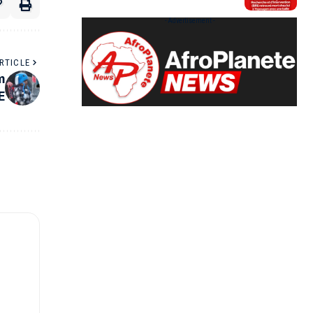
- Advertisement -
RTICLE
m
E