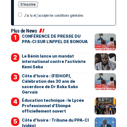
J'ai lu et j'accepte les conditions générales
Plus de News
CONFÉRENCE DE PRESSE DU
PPA-CI SUR L’APPEL DE BONOUA
Le Bénin lance un mandat
international contre l’activiste
Kemi Seba
Côte d’Ivoire : (FIDHOP),
Célébration des 30 ans de
sacerdoce de Dr Boka Sako
Gervais
Éducation technique : le Lycée
Professionnel d’Ebimpé
officiellement ouvert
Côte d’Ivoire : Tribune du PPA-CI
(vidéo)