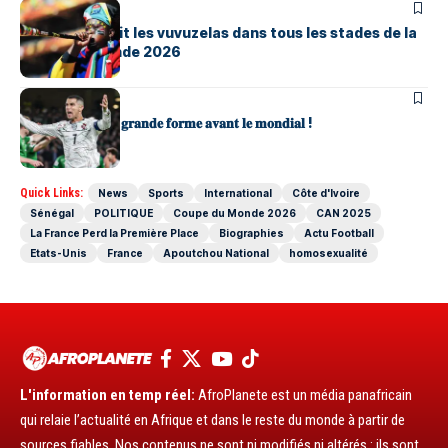
SPORTS
La FIFA interdit les vuvuzelas dans tous les stades de la
Coupe du Monde 2026
SPORTS
𝐋𝐞𝐬 𝐏𝐨𝐫𝐭𝐮𝐠𝐚𝐢𝐬 𝐞𝐧 𝐠𝐫𝐚𝐧𝐝𝐞 𝐟𝐨𝐫𝐦𝐞 𝐚𝐯𝐚𝐧𝐭 𝐥𝐞 𝐦𝐨𝐧𝐝𝐢𝐚𝐥 !
Quick Links:
News
Sports
International
Côte d'Ivoire
Sénégal
POLITIQUE
Coupe du Monde 2026
CAN 2025
La France Perd la Première Place
Biographies
Actu Football
Etats-Unis
France
Apoutchou National
homosexualité
L'information en temp réel:
AfroPlanete est un média panafricain
qui relaie l’actualité en Afrique et dans le reste du monde à partir de
sources fiables. Nos contenus ne sont ni modifiés ni altérés : ils sont