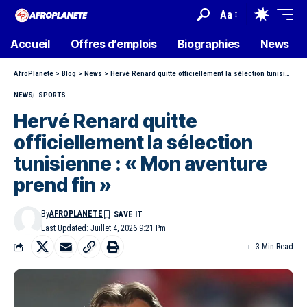
Aa
Accueil
Offres d’emplois
Biographies
News
AfroPlanete
>
Blog
>
News
>
Hervé Renard quitte officiellement la sélection tunisienne : « Mon aventure prend fin »
NEWS
SPORTS
Hervé Renard quitte
officiellement la sélection
tunisienne : « Mon aventure
prend fin »
By
AFROPLANETE
Last Updated: Juillet 4, 2026 9:21 Pm
3 Min Read