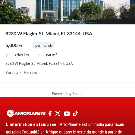
8230 W Flagler St, Miami, FL 33144, USA
5,000 Fr
per month
3
des lits
350
m²
8230 W Flagler St, Miami, FL 33144, USA
Bureau
For rent
Powered by
Estatik
L'information en temp réel:
AfroPlanete est un média panafricain
qui relaie l’actualité en Afrique et dans le reste du monde à partir de