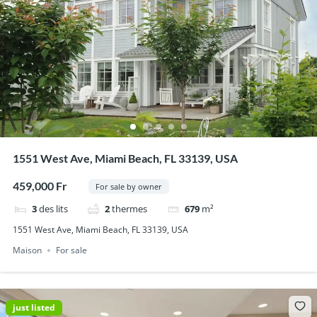
1551 West Ave, Miami Beach, FL 33139, USA
459,000 Fr
For sale by owner
3
des lits
2
thermes
679
m²
1551 West Ave, Miami Beach, FL 33139, USA
Maison
For sale
just listed