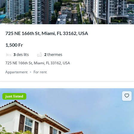
725 NE 166th St, Miami, FL 33162, USA
1,500 Fr
3
des lits
2
thermes
725 NE 166th St, Miami, FL 33162, USA
Appartement
For rent
just listed