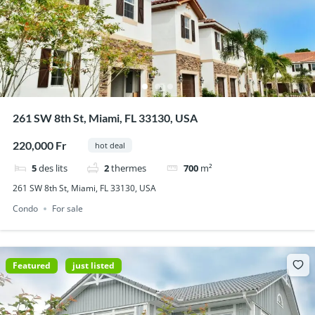
261 SW 8th St, Miami, FL 33130, USA
220,000 Fr
hot deal
5
des lits
2
thermes
700
m²
261 SW 8th St, Miami, FL 33130, USA
Condo
For sale
Featured
just listed