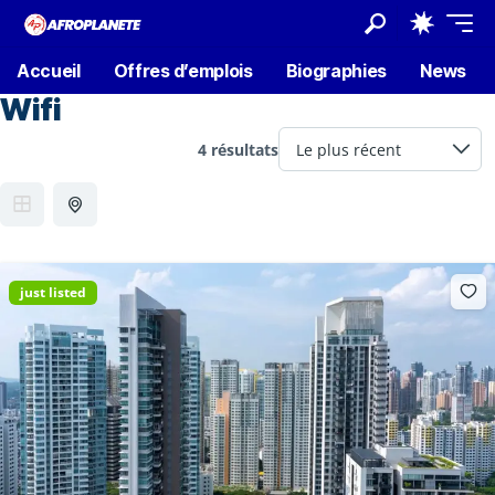
Accueil
Offres d’emplois
Biographies
News
Wifi
4 résultats
just listed