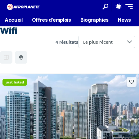
Accueil
Offres d’emplois
Biographies
News
Wifi
4 résultats
just listed