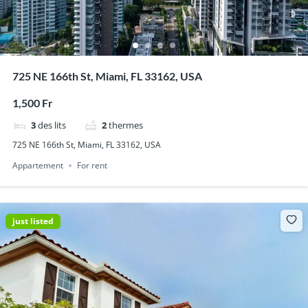
725 NE 166th St, Miami, FL 33162, USA
1,500 Fr
3
des lits
2
thermes
725 NE 166th St, Miami, FL 33162, USA
Appartement
For rent
just listed