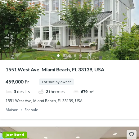
1551 West Ave, Miami Beach, FL 33139, USA
459,000 Fr
For sale by owner
3
des lits
2
thermes
679
m²
1551 West Ave, Miami Beach, FL 33139, USA
Maison
For sale
just listed