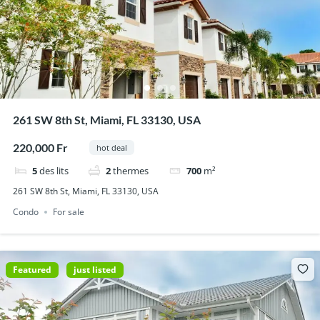
261 SW 8th St, Miami, FL 33130, USA
220,000 Fr
hot deal
5
des lits
2
thermes
700
m²
261 SW 8th St, Miami, FL 33130, USA
Condo
For sale
Featured
just listed