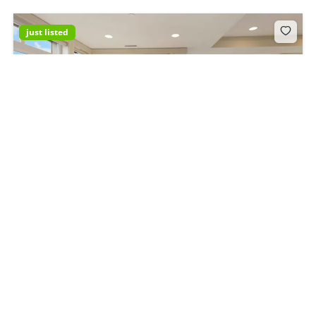
just listed
924 Marseille Dr, Miami Beach, FL 33141, USA
4,395,000 Fr
5
des lits
3
thermes
924 Marseille Dr, Miami Beach, FL 33141, USA
Appartement
For sale