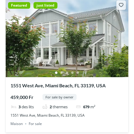
Featured
just listed
1551 West Ave, Miami Beach, FL 33139, USA
459,000 Fr
For sale by owner
3
des lits
2
thermes
679
m²
1551 West Ave, Miami Beach, FL 33139, USA
Maison
For sale