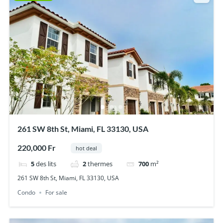
261 SW 8th St, Miami, FL 33130, USA
220,000 Fr
hot deal
5
des lits
2
thermes
700
m²
261 SW 8th St, Miami, FL 33130, USA
Condo
For sale