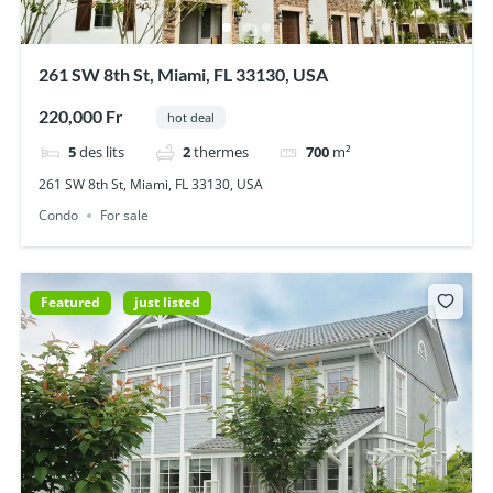
261 SW 8th St, Miami, FL 33130, USA
220,000 Fr
hot deal
5
des lits
2
thermes
700
m²
261 SW 8th St, Miami, FL 33130, USA
Condo
For sale
Featured
just listed