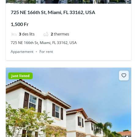
725 NE 166th St, Miami, FL 33162, USA
1,500 Fr
3
des lits
2
thermes
725 NE 166th St, Miami, FL 33162, USA
Appartement
For rent
just listed