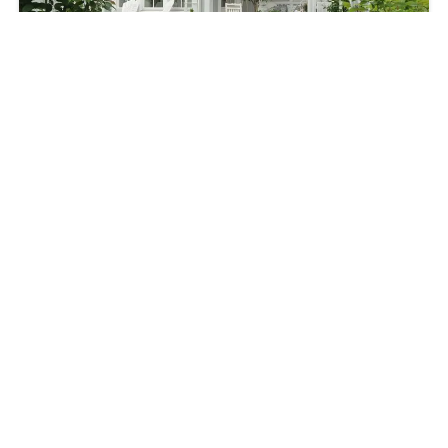
1551 West Ave, Miami Beach, FL 33139, USA
459,000 Fr
For sale by owner
3
des lits
2
thermes
679
m²
1551 West Ave, Miami Beach, FL 33139, USA
Maison
For sale
just listed