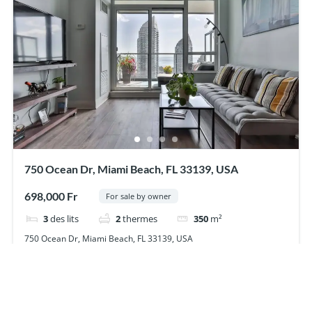
750 Ocean Dr, Miami Beach, FL 33139, USA
698,000 Fr
For sale by owner
3
des lits
2
thermes
350
m²
750 Ocean Dr, Miami Beach, FL 33139, USA
Appartement
For sale
Powered by
Estatik