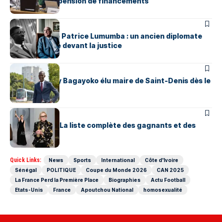
évoque la suspension de financements
NEWS
Assassinat de Patrice Lumumba : un ancien diplomate
belge renvoyé devant la justice
INTERNATIONAL
FRANCE : Bally Bagayoko élu maire de Saint-Denis dès le
premier tour
INTERNATIONAL
OSCAR 2026: La liste complète des gagnants et des
nominés
Quick Links:
News
Sports
International
Côte d'Ivoire
Sénégal
POLITIQUE
Coupe du Monde 2026
CAN 2025
La France Perd la Première Place
Biographies
Actu Football
Etats-Unis
France
Apoutchou National
homosexualité