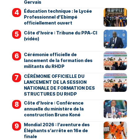
Gervais
Éducation technique : le Lycée
Professionnel d’Ebimpé
officiellement ouvert
Côte d’Ivoire : Tribune du PPA-CI
(vidéo)
Cérémonie officielle de
lancement de la formation des
militants du RHDP
CÉRÉMONIE OFFICIELLE DU
LANCEMENT DE LA SESSION
NATIONALE DE FORMATION DES
STRUCTURES DU RHDP
Côte d’Ivoire : Conférence
annuelle du ministère de la
construction Bruno Koné
Mondial 2026 : l’aventure des
Éléphants s’arrête en 16e de
finale