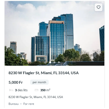
8230 W Flagler St, Miami, FL 33144, USA
5,000 Fr
per month
3
des lits
350
m²
8230 W Flagler St, Miami, FL 33144, USA
Bureau
For rent