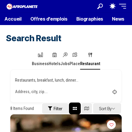
Accueil
Offres d’emplois
Biographies
News
Search Result
Business
Hotels
Jobs
Place
Restaurant
Restaurants, breakfast, lunch, dinner...
8
Items Found
Filter
Sort By