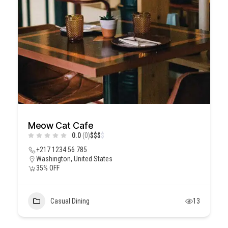
Meow Cat Cafe
0.0
(0)
$
$
$
$
+217 1234 56 785
Washington, United States
35% OFF
Casual Dining
13