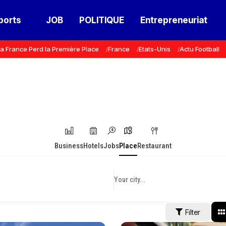
ports
JOB
POLITIQUE
Entrepreneuriat
a France Perd la Première Place
France
Etats-Unis
Actu Football
Business
Hotels
Jobs
Place
Restaurant
Filter