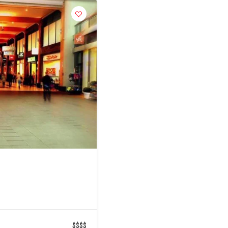
$
$
$
$