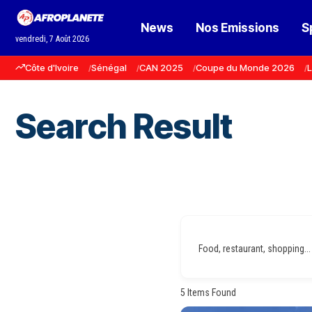
News
Nos Emissions
S
vendredi, 7 Août 2026
Côte d'Ivoire
Sénégal
CAN 2025
Coupe du Monde 2026
L
Search Result
Food, restaurant, shopping...
5
Items Found