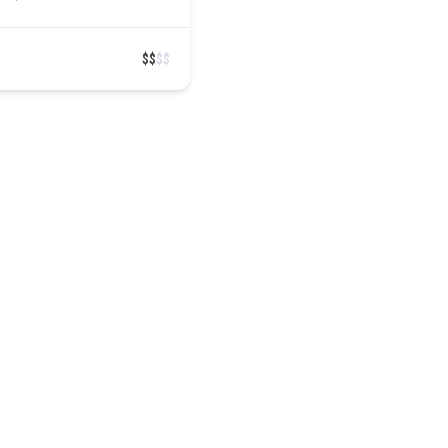
$
$
$
$