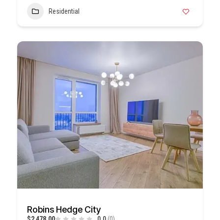
Residential
Robins Hedge City
$2 478,00
0.0
(0)