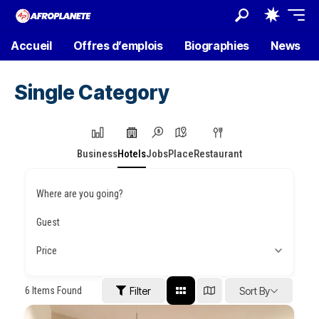
Accueil
Offres d’emplois
Biographies
News
Single Category
Business
Hotels
Jobs
Place
Restaurant
Where are you going?
Guest
Price
6
Items Found
Filter
Sort By