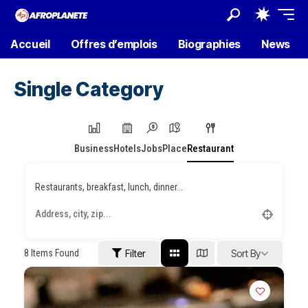
Accueil
Offres d’emplois
Biographies
News
Single Category
Business
Hotels
Jobs
Place
Restaurant
Restaurants, breakfast, lunch, dinner...
8
Items Found
Filter
Sort By