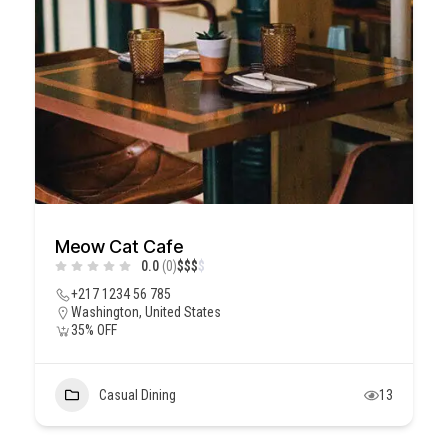
Meow Cat Cafe
0.0
(0)
$
$
$
$
+217 1234 56 785
Washington, United States
35% OFF
Casual Dining
13