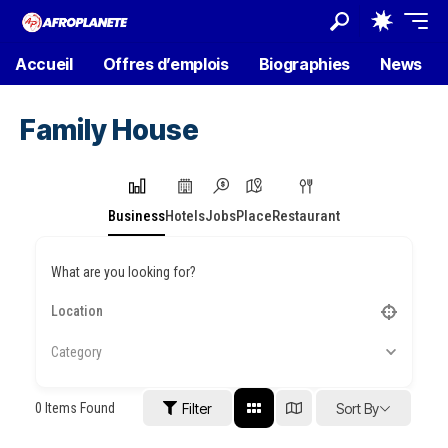
Accueil
Offres d’emplois
Biographies
News
Family House
Business
Hotels
Jobs
Place
Restaurant
What are you looking for?
Category
0
Items Found
Filter
Sort By