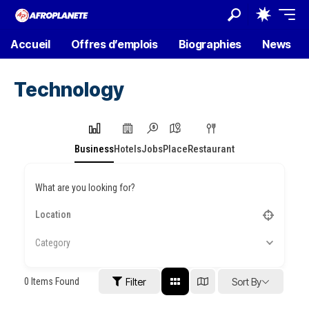
Accueil
Offres d’emplois
Biographies
News
Technology
Business
Hotels
Jobs
Place
Restaurant
What are you looking for?
Category
0
Items Found
Filter
Sort By