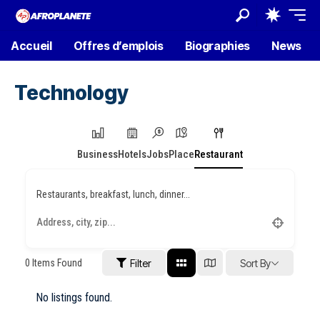
Accueil
Offres d’emplois
Biographies
News
Technology
Business
Hotels
Jobs
Place
Restaurant
Restaurants, breakfast, lunch, dinner...
0
Items Found
Filter
Sort By
No listings found.