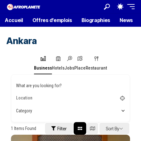
Accueil
Offres d’emplois
Biographies
News
Ankara
Business
Hotels
Jobs
Place
Restaurant
What are you looking for?
Category
1
Items Found
Filter
Sort By