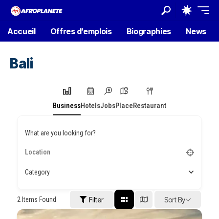
Accueil
Offres d’emplois
Biographies
News
Bali
Business
Hotels
Jobs
Place
Restaurant
What are you looking for?
Category
2
Items Found
Filter
Sort By