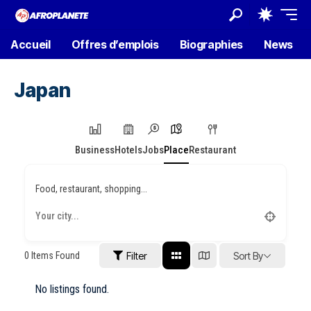
Accueil
Offres d’emplois
Biographies
News
Japan
Business
Hotels
Jobs
Place
Restaurant
Food, restaurant, shopping...
0
Items Found
Filter
Sort By
No listings found.