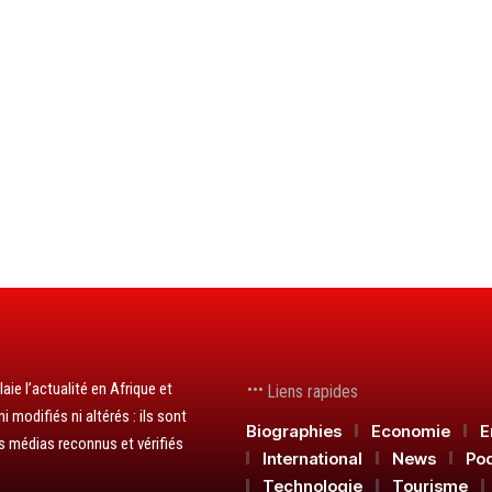
aie l’actualité en Afrique et
Liens rapides
 modifiés ni altérés : ils sont
Biographies
Economie
E
s médias reconnus et vérifiés
International
News
Po
Technologie
Tourisme