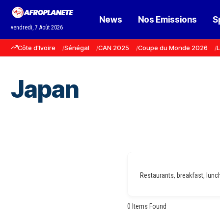
News
Nos Emissions
S
vendredi, 7 Août 2026
Côte d'Ivoire
Sénégal
CAN 2025
Coupe du Monde 2026
L
Japan
Restaurants, breakfast, lunch,
0
Items Found