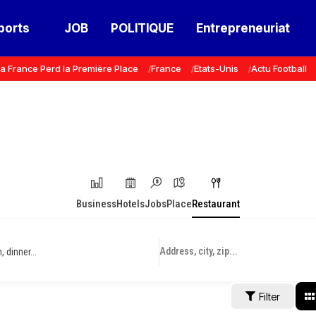
ports
JOB
POLITIQUE
Entrepreneuriat
a France Perd la Première Place
France
Etats-Unis
Actu Football
Business
Hotels
Jobs
Place
Restaurant
 dinner...
Filter