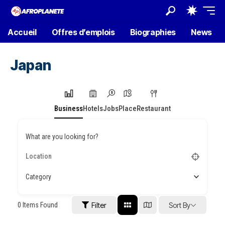
Accueil
Offres d’emplois
Biographies
News
Japan
Business
Hotels
Jobs
Place
Restaurant
What are you looking for?
Category
0
Items Found
Filter
Sort By