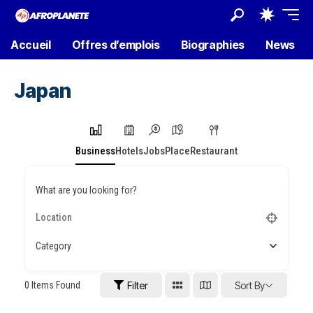
Accueil
Offres d’emplois
Biographies
News
Japan
Business
Hotels
Jobs
Place
Restaurant
What are you looking for?
Category
0
Items Found
Filter
Sort By