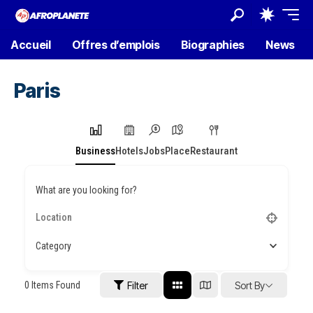
Accueil
Offres d’emplois
Biographies
News
Paris
Business
Hotels
Jobs
Place
Restaurant
What are you looking for?
Category
0
Items Found
Filter
Sort By