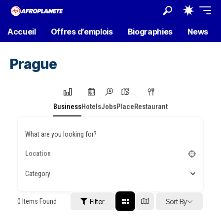
Accueil
Offres d’emplois
Biographies
News
Prague
Business
Hotels
Jobs
Place
Restaurant
What are you looking for?
Category
0
Items Found
Filter
Sort By