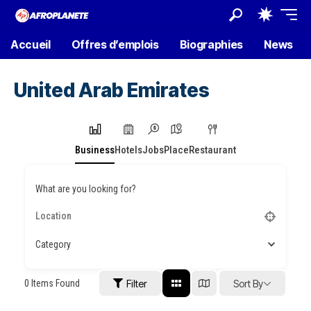
Accueil
Offres d’emplois
Biographies
News
United Arab Emirates
Business
Hotels
Jobs
Place
Restaurant
What are you looking for?
Category
0
Items Found
Filter
Sort By