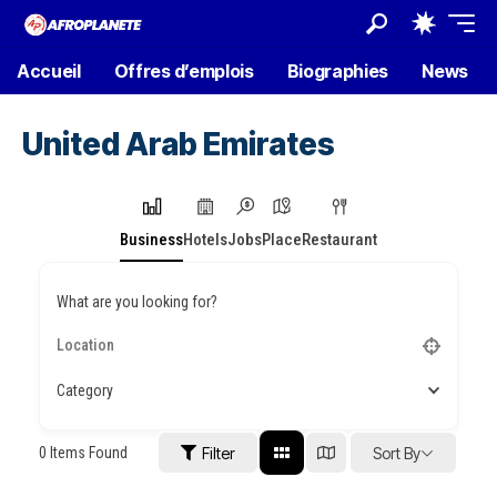
Accueil
Offres d’emplois
Biographies
News
United Arab Emirates
Business
Hotels
Jobs
Place
Restaurant
What are you looking for?
Category
0
Items Found
Filter
Sort By