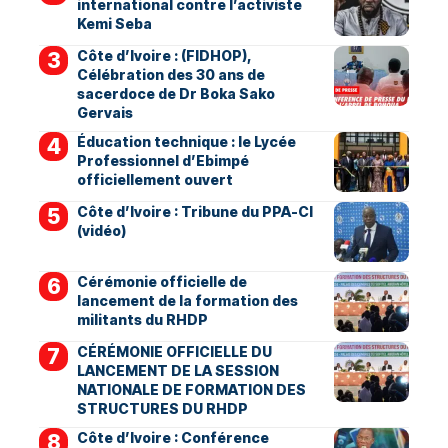
international contre l’activiste
Kemi Seba
Côte d’Ivoire : (FIDHOP),
Célébration des 30 ans de
sacerdoce de Dr Boka Sako
Gervais
Éducation technique : le Lycée
Professionnel d’Ebimpé
officiellement ouvert
Côte d’Ivoire : Tribune du PPA-CI
(vidéo)
Cérémonie officielle de
lancement de la formation des
militants du RHDP
CÉRÉMONIE OFFICIELLE DU
LANCEMENT DE LA SESSION
NATIONALE DE FORMATION DES
STRUCTURES DU RHDP
Côte d’Ivoire : Conférence