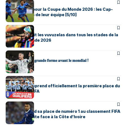
SPORTS
Les qualifiés pour la Coupe du Monde 2026 : les Cap-
Verdiens fiers de leur équipe [5/10]
SPORTS
La FIFA interdit les vuvuzelas dans tous les stades de la
Coupe du Monde 2026
SPORTS
𝐋𝐞𝐬 𝐏𝐨𝐫𝐭𝐮𝐠𝐚𝐢𝐬 𝐞𝐧 𝐠𝐫𝐚𝐧𝐝𝐞 𝐟𝐨𝐫𝐦𝐞 𝐚𝐯𝐚𝐧𝐭 𝐥𝐞 𝐦𝐨𝐧𝐝𝐢𝐚𝐥 !
SPORTS
L’Argentine reprend officiellement la première place du
classement FIFA
SPORTS
La France perd sa place de numéro 1 au classement FIFA
après sa défaite face à la Côte d’Ivoire