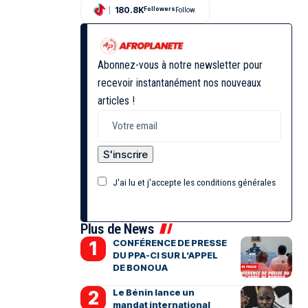
180.8K
Followers
Follow
Abonnez-vous à notre newsletter pour
recevoir instantanément nos nouveaux
articles !
J'ai lu et j'accepte les conditions générales
Plus de News
CONFÉRENCE DE PRESSE
DU PPA-CI SUR L’APPEL
DE BONOUA
Le Bénin lance un
mandat international