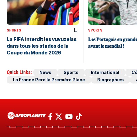
SPORTS
SPORTS
La FIFA interdit les vuvuzelas
𝐋𝐞𝐬 𝐏𝐨𝐫𝐭𝐮𝐠𝐚𝐢𝐬 𝐞𝐧 𝐠𝐫𝐚𝐧𝐝
dans tous les stades de la
𝐚𝐯𝐚𝐧𝐭 𝐥𝐞 𝐦𝐨𝐧𝐝𝐢𝐚𝐥 !
Coupe du Monde 2026
Quick Links:
News
Sports
International
Cô
La France Perd la Première Place
Biographies