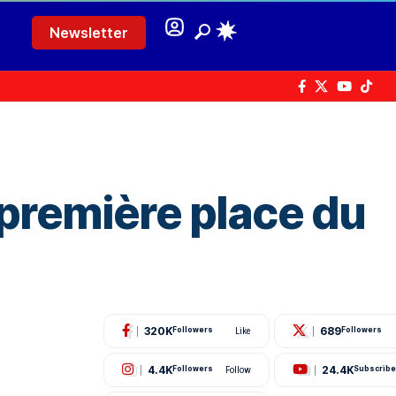
Newsletter
 première place du
320K
689
Followers
Like
Followers
4.4K
24.4K
Followers
Follow
Subscribe