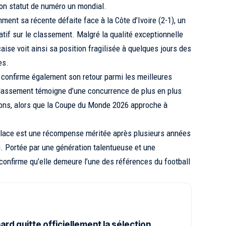
son statut de numéro un mondial.
ment sa récente défaite face à la Côte d’Ivoire (2-1), un
atif sur le classement. Malgré la qualité exceptionnelle
çaise voit ainsi sa position fragilisée à quelques jours des
es.
confirme également son retour parmi les meilleures
classement témoigne d’une concurrence de plus en plus
ions, alors que la Coupe du Monde 2026 approche à
 place est une récompense méritée après plusieurs années
. Portée par une génération talentueuse et une
e confirme qu’elle demeure l’une des références du football
rd quitte officiellement la sélection