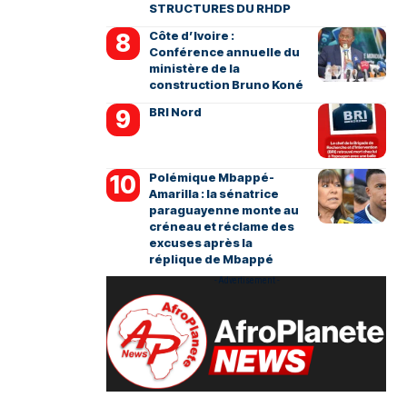
STRUCTURES DU RHDP
Côte d’Ivoire :
Conférence annuelle du
ministère de la
construction Bruno Koné
BRI Nord
Polémique Mbappé-
Amarilla : la sénatrice
paraguayenne monte au
créneau et réclame des
excuses après la
réplique de Mbappé
- Advertisement -