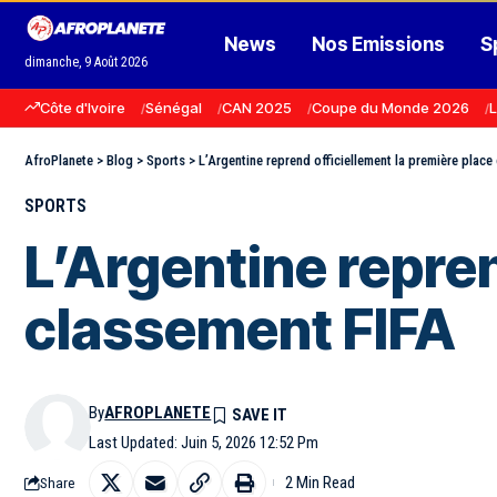
News
Nos Emissions
S
dimanche, 9 Août 2026
Côte d'Ivoire
Sénégal
CAN 2025
Coupe du Monde 2026
L
AfroPlanete
>
Blog
>
Sports
>
L’Argentine reprend officiellement la première place
SPORTS
L’Argentine repren
classement FIFA
By
AFROPLANETE
Last Updated: Juin 5, 2026 12:52 Pm
2 Min Read
Share