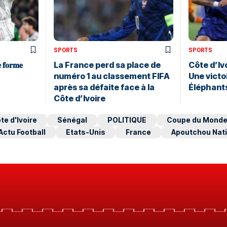
SPORTS
SPORTS
 𝐟𝐨𝐫𝐦𝐞
La France perd sa place de
Côte d’Ivo
numéro 1 au classement FIFA
Une victo
après sa défaite face à la
Éléphant
Côte d’Ivoire
te d'Ivoire
Sénégal
POLITIQUE
Coupe du Monde
Actu Football
Etats-Unis
France
Apoutchou Nati