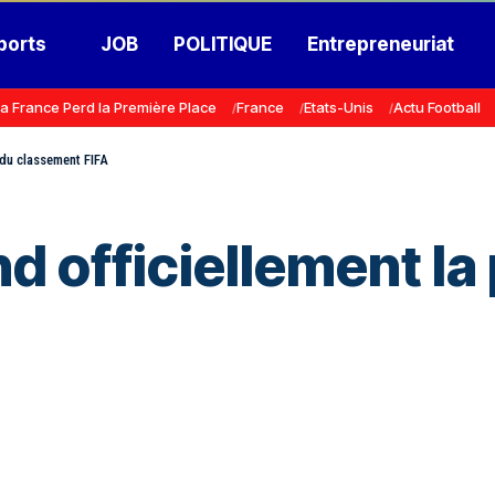
ports
JOB
POLITIQUE
Entrepreneuriat
a France Perd la Première Place
France
Etats-Unis
Actu Football
 du classement FIFA
d officiellement la