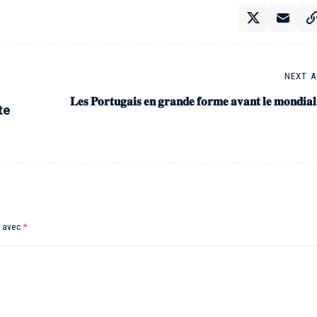
NEXT A
𝐋𝐞𝐬 𝐏𝐨𝐫𝐭𝐮𝐠𝐚𝐢𝐬 𝐞𝐧 𝐠𝐫𝐚𝐧𝐝𝐞 𝐟𝐨𝐫𝐦𝐞 𝐚𝐯𝐚𝐧𝐭 𝐥𝐞 𝐦𝐨𝐧𝐝𝐢𝐚𝐥
te
s avec
*