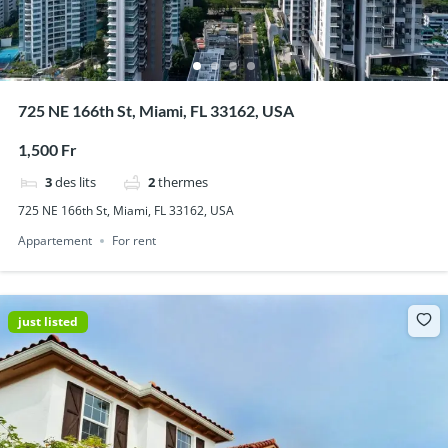
725 NE 166th St, Miami, FL 33162, USA
1,500 Fr
3
des lits
2
thermes
725 NE 166th St, Miami, FL 33162, USA
Appartement
For rent
just listed