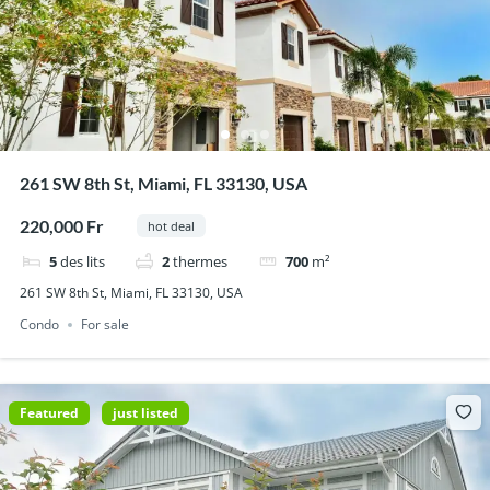
261 SW 8th St, Miami, FL 33130, USA
220,000 Fr
hot deal
5
des lits
2
thermes
700
m²
261 SW 8th St, Miami, FL 33130, USA
Condo
For sale
Featured
just listed