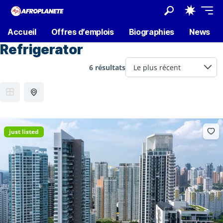
Accueil
Offres d’emplois
Biographies
News
Refrigerator
6 résultats
just listed