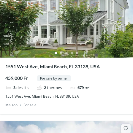
1551 West Ave, Miami Beach, FL 33139, USA
459,000 Fr
For sale by owner
3
des lits
2
thermes
679
m²
1551 West Ave, Miami Beach, FL 33139, USA
Maison
For sale