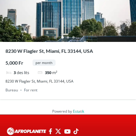
8230 W Flagler St, Miami, FL 33144, USA
5,000 Fr
per month
3
des lits
350
m²
8230 W Flagler St, Miami, FL 33144, USA
Bureau
For rent
Powered by
Estatik