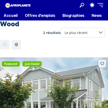
Accueil
Offres d’emplois
Biographies
News
Wood
2 résultats
Featured
just listed