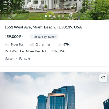
1551 West Ave, Miami Beach, FL 33139, USA
459,000 Fr
For sale by owner
3
des lits
2
thermes
679
m²
1551 West Ave, Miami Beach, FL 33139, USA
Maison
For sale