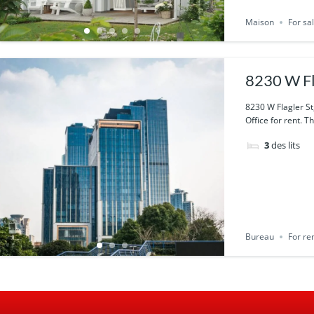
Maison
For sa
8230 W Fl
8230 W Flagler St
Office for rent. T
3
des lits
Bureau
For re