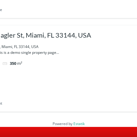
le
agler St, Miami, FL 33144, USA
, Miami, FL 33144, USA
his is a demo single property page...
350
m²
nt
Powered by
Estatik