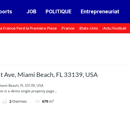
ports
JOB
POLITIQUE
Entrepreneuriat
a France Perd la Première Place
France
Etats-Unis
Actu Football
 Ave, Miami Beach, FL 33139, USA
iami Beach, FL 33139, USA
is is a demo single property page...
2
thermes
679
m²