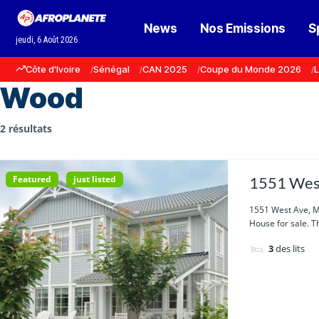
News
Nos Emissions
S
jeudi, 6 Août 2026
Côte d'Ivoire
Sénégal
CAN 2025
Coupe du Monde 2026
L
Wood
2 résultats
Featured
just listed
1551 West
1551 West Ave, M
House for sale. Th
3
des lits