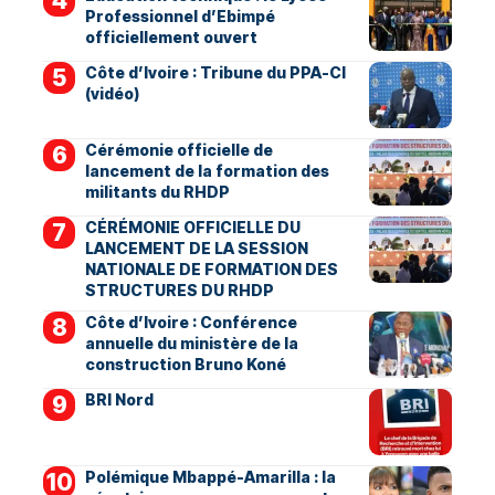
Professionnel d’Ebimpé
officiellement ouvert
Côte d’Ivoire : Tribune du PPA-CI
(vidéo)
Cérémonie officielle de
lancement de la formation des
militants du RHDP
CÉRÉMONIE OFFICIELLE DU
LANCEMENT DE LA SESSION
NATIONALE DE FORMATION DES
STRUCTURES DU RHDP
Côte d’Ivoire : Conférence
annuelle du ministère de la
construction Bruno Koné
BRI Nord
Polémique Mbappé-Amarilla : la