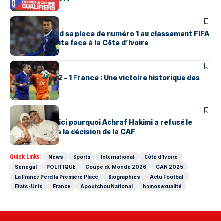
SPORTS
La France perd sa place de numéro 1 au classement FIFA
après sa défaite face à la Côte d’Ivoire
SPORTS
Côte d’Ivoire 2 – 1 France : Une victoire historique des
Éléphants
SPORTS
CAN 2025 : Voici pourquoi Achraf Hakimi a refusé le
trophée après la décision de la CAF
Quick Links:
News
Sports
International
Côte d'Ivoire
Sénégal
POLITIQUE
Coupe du Monde 2026
CAN 2025
La France Perd la Première Place
Biographies
Actu Football
Etats-Unis
France
Apoutchou National
homosexualité