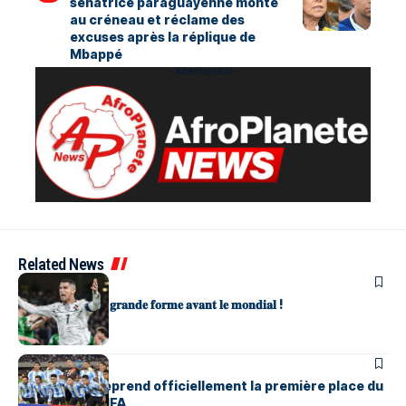
sénatrice paraguayenne monte
au créneau et réclame des
excuses après la réplique de
Mbappé
- Advertisement -
Related News
SPORTS
𝐋𝐞𝐬 𝐏𝐨𝐫𝐭𝐮𝐠𝐚𝐢𝐬 𝐞𝐧 𝐠𝐫𝐚𝐧𝐝𝐞 𝐟𝐨𝐫𝐦𝐞 𝐚𝐯𝐚𝐧𝐭 𝐥𝐞 𝐦𝐨𝐧𝐝𝐢𝐚𝐥 !
SPORTS
L’Argentine reprend officiellement la première place du
classement FIFA