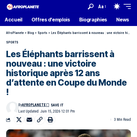
Aa
Accueil
Offres d’emplois
Biographies
News
AfroPlanete
>
Blog
>
Sports
>
Les Éléphants barrissent à nouveau : une victoire historique après 12 ans d’attente en Coupe du Monde !
SPORTS
Les Éléphants barrissent à
nouveau : une victoire
historique après 12 ans
d’attente en Coupe du Monde
!
By
AFROPLANETE
Last Updated: Juin 15, 2026 12:01 Pm
3 Min Read