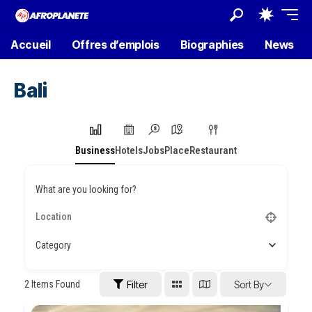
Accueil
Offres d’emplois
Biographies
News
Bali
Business
Hotels
Jobs
Place
Restaurant
What are you looking for?
Category
2
Items Found
Filter
Sort By