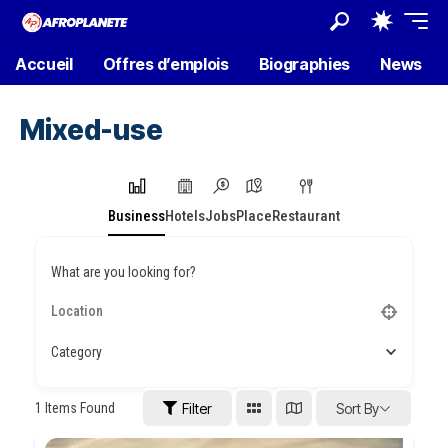
Accueil
Offres d’emplois
Biographies
News
Mixed-use
Business
Hotels
Jobs
Place
Restaurant
What are you looking for?
Category
1
Items Found
Filter
Sort By