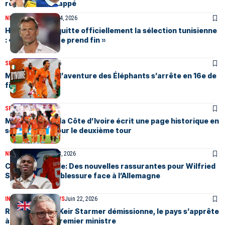
réplique de Mbappé
NEWS
SPORTS
Juillet 4, 2026
Hervé Renard quitte officiellement la sélection tunisienne
: « Mon aventure prend fin »
SPORTS
Juillet 1, 2026
Mondial 2026 : l’aventure des Éléphants s’arrête en 16e de
finale
SPORTS
Juin 26, 2026
Mondial 2026 : la Côte d’Ivoire écrit une page historique en
se qualifiant pour le deuxième tour
NEWS
SPORTS
Juin 23, 2026
Coupe du Monde: Des nouvelles rassurantes pour Wilfried
Singo après sa blessure face à l’Allemagne
INTERNATIONAL
NEWS
Juin 22, 2026
Royaume-Uni : Keir Starmer démissionne, le pays s’apprête
à changer de Premier ministre