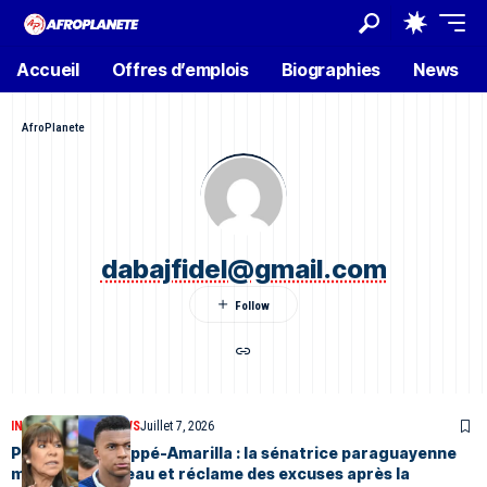
Accueil
Offres d’emplois
Biographies
News
AfroPlanete
dabajfidel@gmail.com
INTERNATIONAL
NEWS
Juillet 7, 2026
Polémique Mbappé-Amarilla : la sénatrice paraguayenne
monte au créneau et réclame des excuses après la