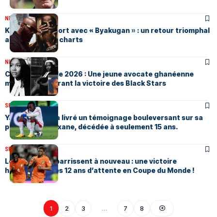
NEWS
Juin 19, 2026
Kaaris frappe fort avec « Byakugan » : un retour triomphal
au sommet des charts
NEWS
Juin 19, 2026
Coupe du Monde 2026 : Une jeune avocate ghanéenne
meurt en célébrant la victoire des Black Stars
SPORTS
Juin 17, 2026
Yan Diomandé a livré un témoignage bouleversant sur sa
petite sœur Roxane, décédée à seulement 15 ans.
SPORTS
Juin 15, 2026
Les Éléphants barrissent à nouveau : une victoire
historique après 12 ans d’attente en Coupe du Monde !
1
2
3
…
7
8