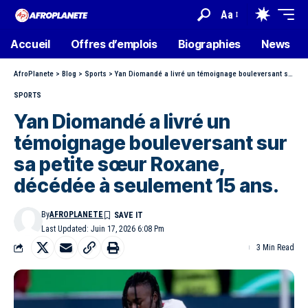
Aa
Accueil
Offres d’emplois
Biographies
News
AfroPlanete
>
Blog
>
Sports
>
Yan Diomandé a livré un témoignage bouleversant sur sa petite sœur Roxane, décédée à seulement 15 ans.
SPORTS
Yan Diomandé a livré un
témoignage bouleversant sur
sa petite sœur Roxane,
décédée à seulement 15 ans.
By
AFROPLANETE
Last Updated: Juin 17, 2026 6:08 Pm
3 Min Read