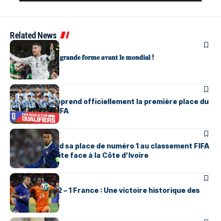
Related News
SPORTS
𝐋𝐞𝐬 𝐏𝐨𝐫𝐭𝐮𝐠𝐚𝐢𝐬 𝐞𝐧 𝐠𝐫𝐚𝐧𝐝𝐞 𝐟𝐨𝐫𝐦𝐞 𝐚𝐯𝐚𝐧𝐭 𝐥𝐞 𝐦𝐨𝐧𝐝𝐢𝐚𝐥 !
SPORTS
L’Argentine reprend officiellement la première place du
classement FIFA
SPORTS
La France perd sa place de numéro 1 au classement FIFA
après sa défaite face à la Côte d’Ivoire
SPORTS
Côte d’Ivoire 2 – 1 France : Une victoire historique des
Éléphants