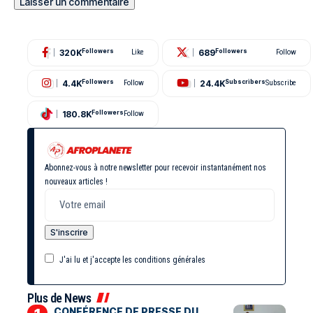
320K
689
Followers
Like
Followers
Follow
4.4K
24.4K
Followers
Follow
Subscribers
Subscribe
180.8K
Followers
Follow
Abonnez-vous à notre newsletter pour recevoir instantanément nos
nouveaux articles !
J'ai lu et j'accepte les conditions générales
Plus de News
CONFÉRENCE DE PRESSE DU