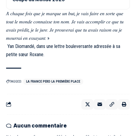
𝐴̀ 𝑐ℎ𝑎𝑞𝑢𝑒 𝑓𝑜𝑖𝑠 𝑞𝑢𝑒 𝑗𝑒 𝑚𝑎𝑟𝑞𝑢𝑒 𝑢𝑛 𝑏𝑢𝑡, 𝑗𝑒 𝑣𝑎𝑖𝑠 𝑓𝑎𝑖𝑟𝑒 𝑒𝑛 𝑠𝑜𝑟𝑡𝑒 𝑞𝑢𝑒
𝑡𝑜𝑢𝑡 𝑙𝑒 𝑚𝑜𝑛𝑑𝑒 𝑐𝑜𝑛𝑛𝑎𝑖𝑠𝑠𝑒 𝑡𝑜𝑛 𝑛𝑜𝑚. 𝐽𝑒 𝑣𝑎𝑖𝑠 𝑎𝑐𝑐𝑜𝑚𝑝𝑙𝑖𝑟 𝑐𝑒 𝑞𝑢𝑒 𝑡𝑢
𝑎𝑣𝑎𝑖𝑠 𝑝𝑟𝑒́𝑑𝑖𝑡, 𝑗𝑒 𝑙𝑒 𝑗𝑢𝑟𝑒. 𝐽𝑒 𝑝𝑟𝑜𝑢𝑣𝑒𝑟𝑎𝑖 𝑞𝑢𝑒 𝑡𝑢 𝑎𝑣𝑎𝑖𝑠 𝑟𝑎𝑖𝑠𝑜𝑛 𝑜𝑢 𝑗𝑒
𝑚𝑜𝑢𝑟𝑟𝑎𝑖 𝑒𝑛 𝑒𝑠𝑠𝑎𝑦𝑎𝑛𝑡. »
Yan Diomandé, dans une lettre bouleversante adressée à sa
petite sœur Roxane.
TAGGED:
LA FRANCE PERD LA PREMIÈRE PLACE
Aucun commentaire