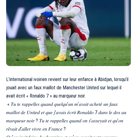
L’international ivoirien revient sur leur enfance à Abidjan, lorsqu’il
jouait avec un faux maillot de Manchester United sur lequel il
avait écrit « Ronaldo 7 » au marqueur noir.
« 𝑇𝑢 𝑡𝑒 𝑟𝑎𝑝𝑝𝑒𝑙𝑙𝑒𝑠 𝑞𝑢𝑎𝑛𝑑 𝑞𝑢𝑒𝑙𝑞𝑢’𝑢𝑛 𝑚’𝑎𝑣𝑎𝑖𝑡 𝑎𝑐ℎ𝑒𝑡𝑒́ 𝑢𝑛 𝑓𝑎𝑢𝑥
𝑚𝑎𝑖𝑙𝑙𝑜𝑡 𝑑𝑒 𝑈𝑛𝑖𝑡𝑒𝑑 𝑒𝑡 𝑞𝑢𝑒 𝑗’𝑎𝑣𝑎𝑖𝑠 𝑒́𝑐𝑟𝑖𝑡 𝑅𝑜𝑛𝑎𝑙𝑑𝑜 7 𝑑𝑎𝑛𝑠 𝑙𝑒 𝑑𝑜𝑠 𝑎𝑢
𝑚𝑎𝑟𝑞𝑢𝑒𝑢𝑟 𝑛𝑜𝑖𝑟 ? 𝑇𝑢 𝑡𝑒 𝑟𝑎𝑝𝑝𝑒𝑙𝑙𝑒𝑠 𝑞𝑢𝑎𝑛𝑑 𝑜𝑛 𝑠’𝑎𝑠𝑠𝑒𝑦𝑎𝑖𝑡 𝑒𝑡 𝑞𝑢’𝑜𝑛
𝑟𝑒̂𝑣𝑎𝑖𝑡 𝑑’𝑎𝑙𝑙𝑒𝑟 𝑣𝑖𝑣𝑟𝑒 𝑒𝑛 𝐹𝑟𝑎𝑛𝑐𝑒 ?