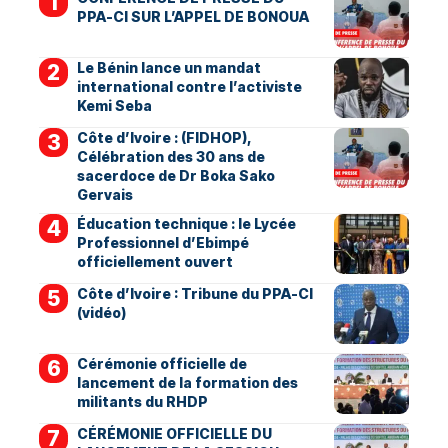
PPA-CI SUR L’APPEL DE BONOUA
Le Bénin lance un mandat
international contre l’activiste
Kemi Seba
Côte d’Ivoire : (FIDHOP),
Célébration des 30 ans de
sacerdoce de Dr Boka Sako
Gervais
Éducation technique : le Lycée
Professionnel d’Ebimpé
officiellement ouvert
Côte d’Ivoire : Tribune du PPA-CI
(vidéo)
Cérémonie officielle de
lancement de la formation des
militants du RHDP
CÉRÉMONIE OFFICIELLE DU