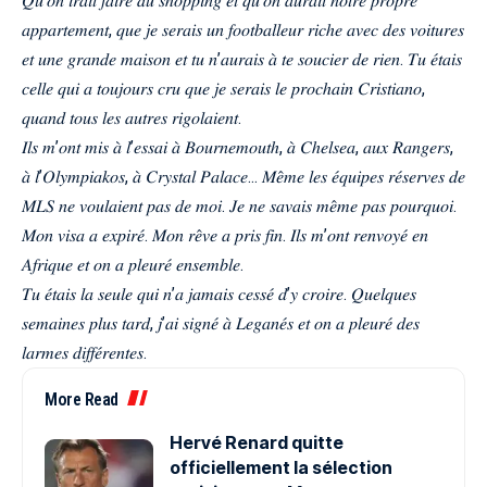
𝑄𝑢’𝑜𝑛 𝑖𝑟𝑎𝑖𝑡 𝑓𝑎𝑖𝑟𝑒 𝑑𝑢 𝑠ℎ𝑜𝑝𝑝𝑖𝑛𝑔 𝑒𝑡 𝑞𝑢’𝑜𝑛 𝑎𝑢𝑟𝑎𝑖𝑡 𝑛𝑜𝑡𝑟𝑒 𝑝𝑟𝑜𝑝𝑟𝑒
𝑎𝑝𝑝𝑎𝑟𝑡𝑒𝑚𝑒𝑛𝑡, 𝑞𝑢𝑒 𝑗𝑒 𝑠𝑒𝑟𝑎𝑖𝑠 𝑢𝑛 𝑓𝑜𝑜𝑡𝑏𝑎𝑙𝑙𝑒𝑢𝑟 𝑟𝑖𝑐ℎ𝑒 𝑎𝑣𝑒𝑐 𝑑𝑒𝑠 𝑣𝑜𝑖𝑡𝑢𝑟𝑒𝑠
𝑒𝑡 𝑢𝑛𝑒 𝑔𝑟𝑎𝑛𝑑𝑒 𝑚𝑎𝑖𝑠𝑜𝑛 𝑒𝑡 𝑡𝑢 𝑛’𝑎𝑢𝑟𝑎𝑖𝑠 𝑎̀ 𝑡𝑒 𝑠𝑜𝑢𝑐𝑖𝑒𝑟 𝑑𝑒 𝑟𝑖𝑒𝑛. 𝑇𝑢 𝑒́𝑡𝑎𝑖𝑠
𝑐𝑒𝑙𝑙𝑒 𝑞𝑢𝑖 𝑎 𝑡𝑜𝑢𝑗𝑜𝑢𝑟𝑠 𝑐𝑟𝑢 𝑞𝑢𝑒 𝑗𝑒 𝑠𝑒𝑟𝑎𝑖𝑠 𝑙𝑒 𝑝𝑟𝑜𝑐ℎ𝑎𝑖𝑛 𝐶𝑟𝑖𝑠𝑡𝑖𝑎𝑛𝑜,
𝑞𝑢𝑎𝑛𝑑 𝑡𝑜𝑢𝑠 𝑙𝑒𝑠 𝑎𝑢𝑡𝑟𝑒𝑠 𝑟𝑖𝑔𝑜𝑙𝑎𝑖𝑒𝑛𝑡.
𝐼𝑙𝑠 𝑚’𝑜𝑛𝑡 𝑚𝑖𝑠 𝑎̀ 𝑙’𝑒𝑠𝑠𝑎𝑖 𝑎̀ 𝐵𝑜𝑢𝑟𝑛𝑒𝑚𝑜𝑢𝑡ℎ, 𝑎̀ 𝐶ℎ𝑒𝑙𝑠𝑒𝑎, 𝑎𝑢𝑥 𝑅𝑎𝑛𝑔𝑒𝑟𝑠,
𝑎̀ 𝑙’𝑂𝑙𝑦𝑚𝑝𝑖𝑎𝑘𝑜𝑠, 𝑎̀ 𝐶𝑟𝑦𝑠𝑡𝑎𝑙 𝑃𝑎𝑙𝑎𝑐𝑒… 𝑀𝑒̂𝑚𝑒 𝑙𝑒𝑠 𝑒́𝑞𝑢𝑖𝑝𝑒𝑠 𝑟𝑒́𝑠𝑒𝑟𝑣𝑒𝑠 𝑑𝑒
𝑀𝐿𝑆 𝑛𝑒 𝑣𝑜𝑢𝑙𝑎𝑖𝑒𝑛𝑡 𝑝𝑎𝑠 𝑑𝑒 𝑚𝑜𝑖. 𝐽𝑒 𝑛𝑒 𝑠𝑎𝑣𝑎𝑖𝑠 𝑚𝑒̂𝑚𝑒 𝑝𝑎𝑠 𝑝𝑜𝑢𝑟𝑞𝑢𝑜𝑖.
𝑀𝑜𝑛 𝑣𝑖𝑠𝑎 𝑎 𝑒𝑥𝑝𝑖𝑟𝑒́. 𝑀𝑜𝑛 𝑟𝑒̂𝑣𝑒 𝑎 𝑝𝑟𝑖𝑠 𝑓𝑖𝑛. 𝐼𝑙𝑠 𝑚’𝑜𝑛𝑡 𝑟𝑒𝑛𝑣𝑜𝑦𝑒́ 𝑒𝑛
𝐴𝑓𝑟𝑖𝑞𝑢𝑒 𝑒𝑡 𝑜𝑛 𝑎 𝑝𝑙𝑒𝑢𝑟𝑒́ 𝑒𝑛𝑠𝑒𝑚𝑏𝑙𝑒.
𝑇𝑢 𝑒́𝑡𝑎𝑖𝑠 𝑙𝑎 𝑠𝑒𝑢𝑙𝑒 𝑞𝑢𝑖 𝑛’𝑎 𝑗𝑎𝑚𝑎𝑖𝑠 𝑐𝑒𝑠𝑠𝑒́ 𝑑’𝑦 𝑐𝑟𝑜𝑖𝑟𝑒. 𝑄𝑢𝑒𝑙𝑞𝑢𝑒𝑠
𝑠𝑒𝑚𝑎𝑖𝑛𝑒𝑠 𝑝𝑙𝑢𝑠 𝑡𝑎𝑟𝑑, 𝑗’𝑎𝑖 𝑠𝑖𝑔𝑛𝑒́ 𝑎̀ 𝐿𝑒𝑔𝑎𝑛𝑒́𝑠 𝑒𝑡 𝑜𝑛 𝑎 𝑝𝑙𝑒𝑢𝑟𝑒́ 𝑑𝑒𝑠
𝑙𝑎𝑟𝑚𝑒𝑠 𝑑𝑖𝑓𝑓𝑒́𝑟𝑒𝑛𝑡𝑒𝑠.
More Read
Hervé Renard quitte
officiellement la sélection