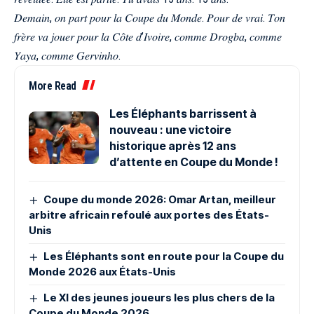
𝐷𝑒𝑚𝑎𝑖𝑛, 𝑜𝑛 𝑝𝑎𝑟𝑡 𝑝𝑜𝑢𝑟 𝑙𝑎 𝐶𝑜𝑢𝑝𝑒 𝑑𝑢 𝑀𝑜𝑛𝑑𝑒. 𝑃𝑜𝑢𝑟 𝑑𝑒 𝑣𝑟𝑎𝑖. 𝑇𝑜𝑛
𝑓𝑟𝑒̀𝑟𝑒 𝑣𝑎 𝑗𝑜𝑢𝑒𝑟 𝑝𝑜𝑢𝑟 𝑙𝑎 𝐶𝑜̂𝑡𝑒 𝑑’𝐼𝑣𝑜𝑖𝑟𝑒, 𝑐𝑜𝑚𝑚𝑒 𝐷𝑟𝑜𝑔𝑏𝑎, 𝑐𝑜𝑚𝑚𝑒
𝑌𝑎𝑦𝑎, 𝑐𝑜𝑚𝑚𝑒 𝐺𝑒𝑟𝑣𝑖𝑛ℎ𝑜.
More Read
Les Éléphants barrissent à
nouveau : une victoire
historique après 12 ans
d’attente en Coupe du Monde !
Coupe du monde 2026: Omar Artan, meilleur
arbitre africain refoulé aux portes des États-
Unis
Les Éléphants sont en route pour la Coupe du
Monde 2026 aux États-Unis
Le XI des jeunes joueurs les plus chers de la
Coupe du Monde 2026