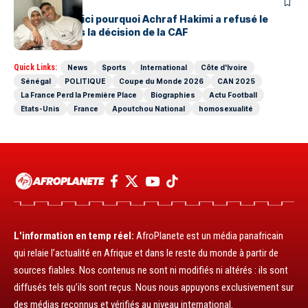
SPORTS
CAN 2025 : Voici pourquoi Achraf Hakimi a refusé le
trophée après la décision de la CAF
Quick Links:
News
Sports
International
Côte d'Ivoire
Sénégal
POLITIQUE
Coupe du Monde 2026
CAN 2025
La France Perd la Première Place
Biographies
Actu Football
Etats-Unis
France
Apoutchou National
homosexualité
L'information en temp réel:
AfroPlanete est un média panafricain
qui relaie l’actualité en Afrique et dans le reste du monde à partir de
sources fiables. Nos contenus ne sont ni modifiés ni altérés : ils sont
diffusés tels qu’ils sont reçus. Nous nous appuyons exclusivement sur
des médias reconnus et vérifiés au niveau international.