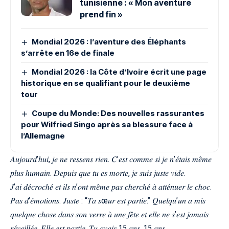
tunisienne : « Mon aventure
prend fin »
Mondial 2026 : l’aventure des Éléphants
s’arrête en 16e de finale
Mondial 2026 : la Côte d’Ivoire écrit une page
historique en se qualifiant pour le deuxième
tour
Coupe du Monde: Des nouvelles rassurantes
pour Wilfried Singo après sa blessure face à
l’Allemagne
𝐴𝑢𝑗𝑜𝑢𝑟𝑑’ℎ𝑢𝑖, 𝑗𝑒 𝑛𝑒 𝑟𝑒𝑠𝑠𝑒𝑛𝑠 𝑟𝑖𝑒𝑛. 𝐶’𝑒𝑠𝑡 𝑐𝑜𝑚𝑚𝑒 𝑠𝑖 𝑗𝑒 𝑛’𝑒́𝑡𝑎𝑖𝑠 𝑚𝑒̂𝑚𝑒
𝑝𝑙𝑢𝑠 ℎ𝑢𝑚𝑎𝑖𝑛. 𝐷𝑒𝑝𝑢𝑖𝑠 𝑞𝑢𝑒 𝑡𝑢 𝑒𝑠 𝑚𝑜𝑟𝑡𝑒, 𝑗𝑒 𝑠𝑢𝑖𝑠 𝑗𝑢𝑠𝑡𝑒 𝑣𝑖𝑑𝑒.
𝐽’𝑎𝑖 𝑑𝑒́𝑐𝑟𝑜𝑐ℎ𝑒́ 𝑒𝑡 𝑖𝑙𝑠 𝑛’𝑜𝑛𝑡 𝑚𝑒̂𝑚𝑒 𝑝𝑎𝑠 𝑐ℎ𝑒𝑟𝑐ℎ𝑒́ 𝑎̀ 𝑎𝑡𝑡𝑒́𝑛𝑢𝑒𝑟 𝑙𝑒 𝑐ℎ𝑜𝑐.
𝑃𝑎𝑠 𝑑’𝑒́𝑚𝑜𝑡𝑖𝑜𝑛𝑠. 𝐽𝑢𝑠𝑡𝑒 : “𝑇𝑎 𝑠œ𝑢𝑟 𝑒𝑠𝑡 𝑝𝑎𝑟𝑡𝑖𝑒.” 𝑄𝑢𝑒𝑙𝑞𝑢’𝑢𝑛 𝑎 𝑚𝑖𝑠
𝑞𝑢𝑒𝑙𝑞𝑢𝑒 𝑐ℎ𝑜𝑠𝑒 𝑑𝑎𝑛𝑠 𝑠𝑜𝑛 𝑣𝑒𝑟𝑟𝑒 𝑎̀ 𝑢𝑛𝑒 𝑓𝑒̂𝑡𝑒 𝑒𝑡 𝑒𝑙𝑙𝑒 𝑛𝑒 𝑠’𝑒𝑠𝑡 𝑗𝑎𝑚𝑎𝑖𝑠
𝑟𝑒́𝑣𝑒𝑖𝑙𝑙𝑒́𝑒. 𝐸𝑙𝑙𝑒 𝑒𝑠𝑡 𝑝𝑎𝑟𝑡𝑖𝑒. 𝑇𝑢 𝑎𝑣𝑎𝑖𝑠 15 𝑎𝑛𝑠. 15 𝑎𝑛𝑠.