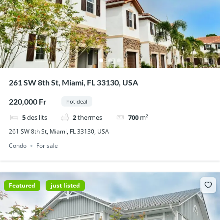
261 SW 8th St, Miami, FL 33130, USA
220,000 Fr
hot deal
5
des lits
2
thermes
700
m²
261 SW 8th St, Miami, FL 33130, USA
Condo
For sale
Featured
just listed