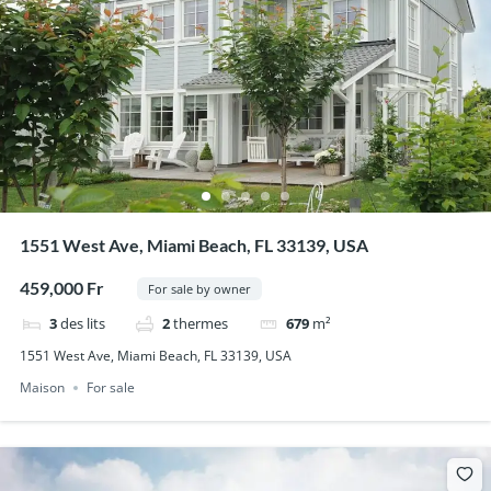
1551 West Ave, Miami Beach, FL 33139, USA
459,000 Fr
For sale by owner
3
des lits
2
thermes
679
m²
1551 West Ave, Miami Beach, FL 33139, USA
Maison
For sale