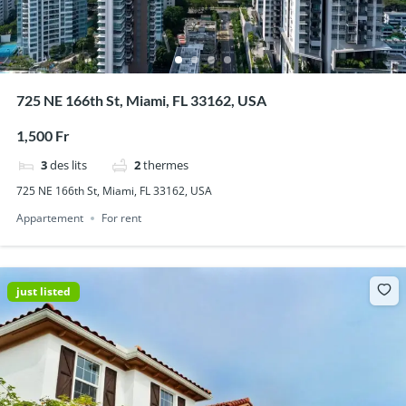
725 NE 166th St, Miami, FL 33162, USA
1,500 Fr
3
des lits
2
thermes
725 NE 166th St, Miami, FL 33162, USA
Appartement
For rent
just listed