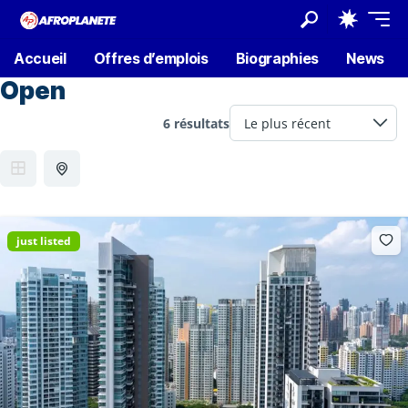
Accueil
Offres d’emplois
Biographies
News
Open
6 résultats
just listed