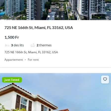
725 NE 166th St, Miami, FL 33162, USA
1,500 Fr
3
des lits
2
thermes
725 NE 166th St, Miami, FL 33162, USA
Appartement
For rent
just listed