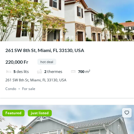
261 SW 8th St, Miami, FL 33130, USA
220,000 Fr
hot deal
5
des lits
2
thermes
700
m²
261 SW 8th St, Miami, FL 33130, USA
Condo
For sale
Featured
just listed