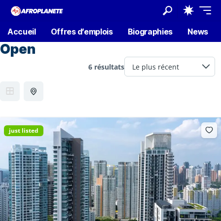
Accueil
Offres d’emplois
Biographies
News
Open
6 résultats
just listed