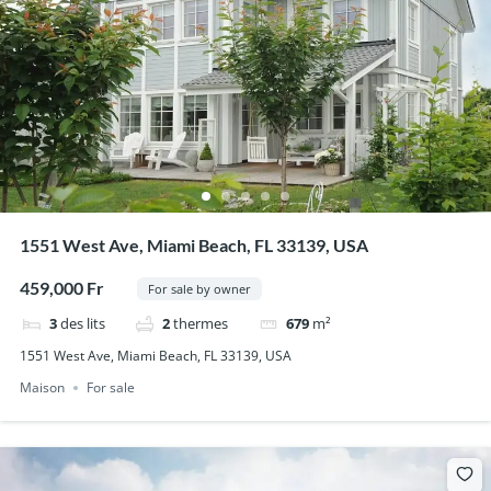
1551 West Ave, Miami Beach, FL 33139, USA
459,000 Fr
For sale by owner
3
des lits
2
thermes
679
m²
1551 West Ave, Miami Beach, FL 33139, USA
Maison
For sale