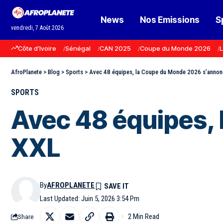
News
Nos Emissions
S
vendredi, 7 Août 2026
Côte d'Ivoire
Sénégal
CAN 2025
Coupe du Monde 2026
L
AfroPlanete
>
Blog
>
Sports
>
Avec 48 équipes, la Coupe du Monde 2026 s’annon
SPORTS
Avec 48 équipes,
XXL
By
AFROPLANETE
Last Updated: Juin 5, 2026 3:54 Pm
2 Min Read
Share