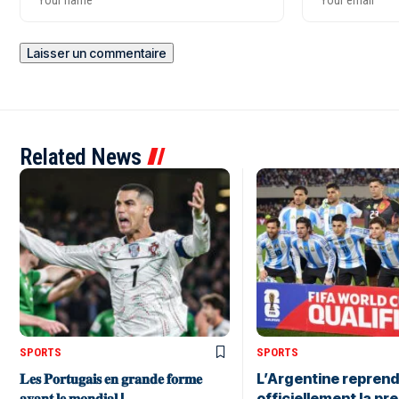
Related News
SPORTS
SPORTS
𝐋𝐞𝐬 𝐏𝐨𝐫𝐭𝐮𝐠𝐚𝐢𝐬 𝐞𝐧 𝐠𝐫𝐚𝐧𝐝𝐞 𝐟𝐨𝐫𝐦𝐞
L’Argentine reprend
𝐚𝐯𝐚𝐧𝐭 𝐥𝐞 𝐦𝐨𝐧𝐝𝐢𝐚𝐥 !
officiellement la pr