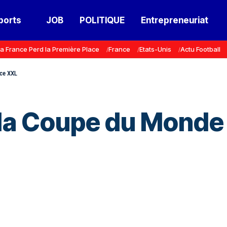
ports
JOB
POLITIQUE
Entrepreneuriat
a France Perd la Première Place
France
Etats-Unis
Actu Football
ce XXL
 la Coupe du Mond