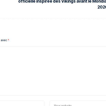
officielle inspirée des Vikings avant le Mondia
202
s avec
*