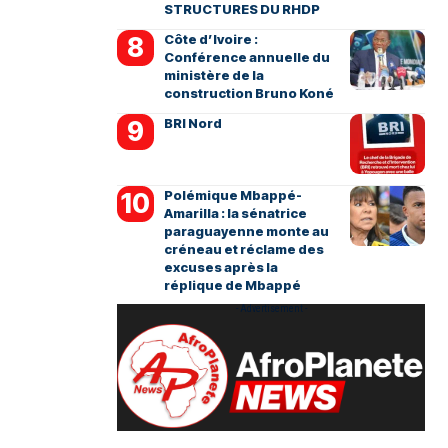
STRUCTURES DU RHDP
Côte d’Ivoire :
Conférence annuelle du
ministère de la
construction Bruno Koné
BRI Nord
Polémique Mbappé-
Amarilla : la sénatrice
paraguayenne monte au
créneau et réclame des
excuses après la
réplique de Mbappé
- Advertisement -