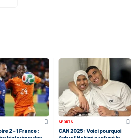
SPORTS
ire 2 – 1 France :
CAN 2025 : Voici pourquoi
ire historique des
Achraf Hakimi a refusé le