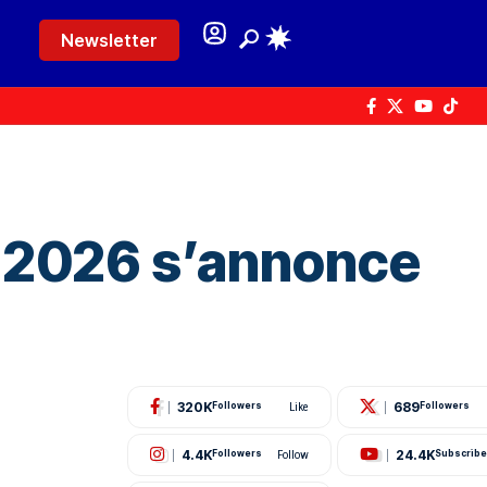
Newsletter
e 2026 s’annonce
320K
689
Followers
Like
Followers
4.4K
24.4K
Followers
Follow
Subscribe