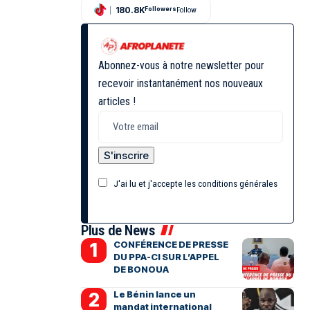
180.8K
Followers
Follow
Abonnez-vous à notre newsletter pour
recevoir instantanément nos nouveaux
articles !
J'ai lu et j'accepte les conditions générales
Plus de News
CONFÉRENCE DE PRESSE
DU PPA-CI SUR L’APPEL
DE BONOUA
Le Bénin lance un
mandat international