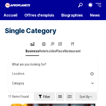
Accueil
Offres d’emplois
Biographies
News
Single Category
Business
Hotels
Jobs
Place
Restaurant
What are you looking for?
Category
11
Items Found
Filter
Sort By