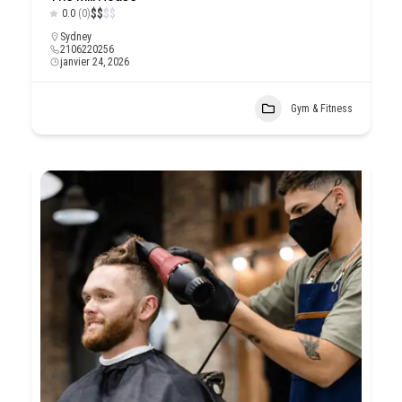
$
$
$
$
0.0
(0)
Sydney
2106220256
janvier 24, 2026
Gym & Fitness