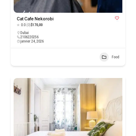
Cat Cafe Nekorobi
0.0
(0)
$170,00
Dubai
2106220256
janvier 24, 2026
Food