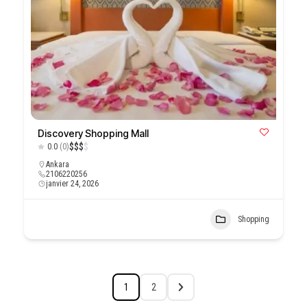
Discovery Shopping Mall
$
$
$
$
0.0
(0)
Ankara
2106220256
janvier 24, 2026
Shopping
1
2